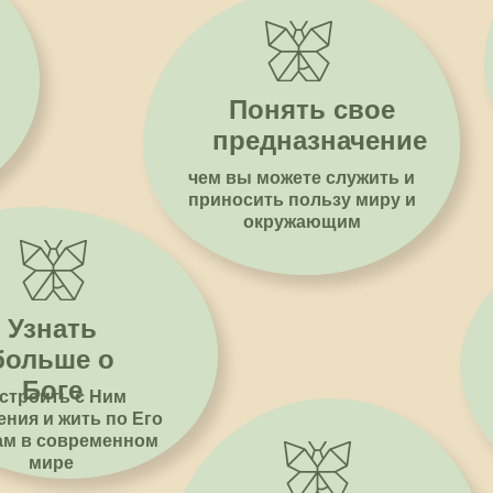
Понять свое
предназначение
чем вы можете служить и
приносить пользу миру и
окружающим
Узнать
больше о
Боге
строить с Ним
ния и жить по Его
ам в современном
мире