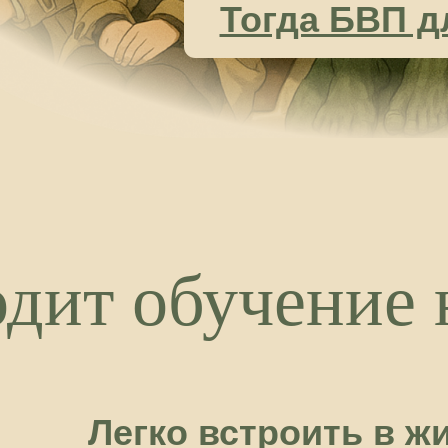
Легко встроить в жизнь:
всего 2-3 часа в неделю
Получаете доступ в личный кабинет с уро
Смотрите интересные видео (1 урок в нед
любое удобное время выполняете задание
минут). Подключаетесь к закрытым встре
наставником
вится
овали чёткую систему
«воды»