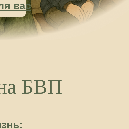
ками.
елю) в
 (до 30
чам с