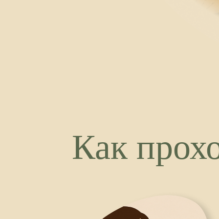
Знание стано
навыком
За 10 лет мы отшлиф
обучения. Уроки без 