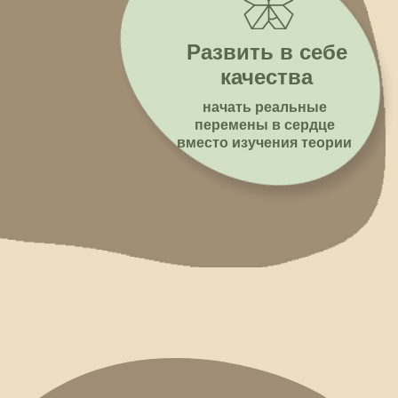
Развить в себе
качества
начать реальные
перемены в сердце
вместо изучения теории
Почему, несмотря на
все попытки быть
счастливым, у меня
это не получается?
Какие за
Хоть внешне всё не
так и плохо, и у меня
им упра
есть гораздо больше,
чем у многих