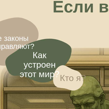
этот мир?
Кто я?