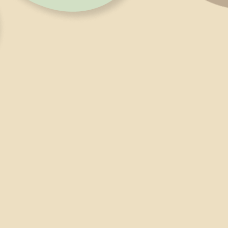
задаётесь
вечными
опросами