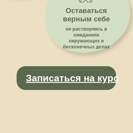
Оставаться
верным себе
не растворяясь в
ожиданиях
окружающих и
бесконечных делах
Если вы 
Записаться на курс
в
коны
вляют?
Как
устроен