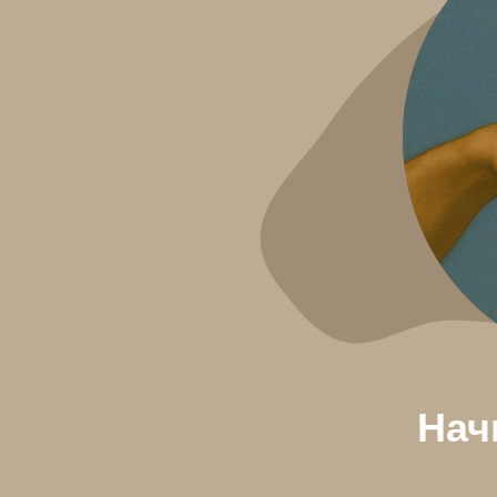
Начнит
н